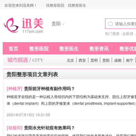
欢迎您来到迅美网！
找整形医院
找整形医生
贵阳
热门搜索：
去眼袋
首页
整形医院
整形医生
整形资讯
整形优
北京
西安
昆明
贵阳
成都
南宁
贵阳整形项目文章列表
[种植牙]
贵阳前牙种植有副作用吗？
种植前牙齿指的是一种以植入骨组织内的下部结构为基础来支持、固位上部牙修
体（dental implant）和上部的牙修复体（dental prosthesis, implant-supported
2021年07月19日 10:31:59
[祛痘印]
贵阳水光针祛痘有效果吗？
我们的皮肤问题常常面对着痘痘的困扰，使得我们的外表形象减分，就算我们把